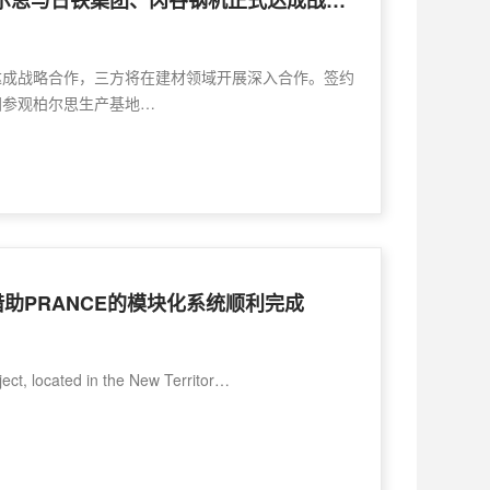
合力共创，赋能未来:柏尔思与日铁集团、冈谷钢机正式达成战略合作
达成战略合作，三方将在建材领域开展深入合作。签约
团参观柏尔思生产基地…
助PRANCE的模块化系统顺利完成
ct, located in the New Territor…