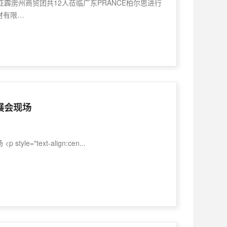
西亚霹雳州商贸团共12人莅临广东PRANCE柏尔思进行
材有限…
展会现场
le="text-align:cen...